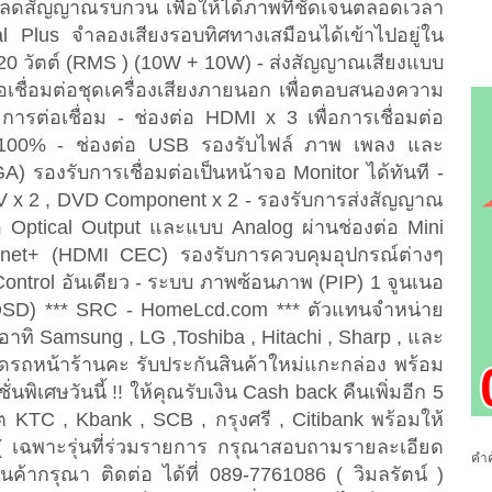
er ลดสัญญาณรบกวน เพื่อให้ได้ภาพที่ชัดเจนตลอดเวลา
al Plus จำลองเสียงรอบทิศทางเสมือนได้เข้าไปอยู่ใน
 20 วัตต์ (RMS ) (10W + 10W) - ส่งสัญญาณเสียงแบบ
่อเชื่อมต่อชุดเครื่องเสียงภายนอก เพื่อตอบสนองความ
การต่อเชื่อม - ช่องต่อ HDMI x 3 เพื่อการเชื่อมต่อ
 100% - ช่องต่อ USB รองรับไฟล์ ภาพ เพลง และ
) รองรับการเชื่อมต่อเป็นหน้าจอ Monitor ได้ทันที -
V x 2 , DVD Component x 2 - รองรับการส่งสัญญาณ
่อ Optical Output และแบบ Analog ผ่านช่องต่อ Mini
nynet+ (HDMI CEC) รองรับการควบคุมอุปกรณ์ต่างๆ
ontrol อันเดียว - ระบบ ภาพซ้อนภาพ (PIP) 1 จูนเนอ
 OSD) *** SRC - HomeLcd.com *** ตัวแทนจำหน่าย
อาทิ Samsung , LG ,Toshiba , Hitachi , Sharp , และ
จอดรถหน้าร้านคะ รับประกันสินค้าใหม่แกะกล่อง พร้อม
ิเศษวันนี้ !! ให้คุณรับเงิน Cash back คืนเพิ่มอีก 5
 KTC , Kbank , SCB , กรุงศรี , Citibank พร้อมให้
 เฉพาะรุ่นที่ร่วมรายการ กรุณาสอบถามรายละเอียด
คำค
นค้ากรุณา ติดต่อ ได้ที่ 089-7761086 ( วิมลรัตน์ )