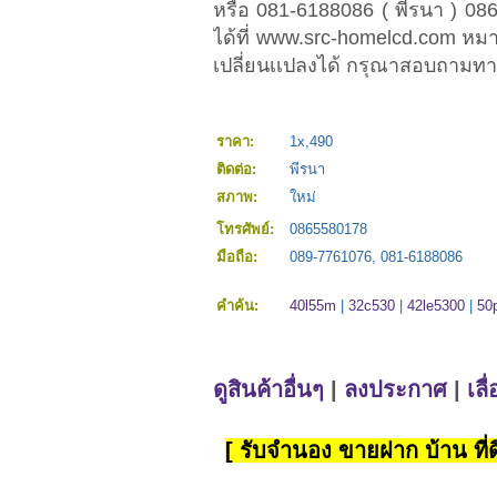
หรือ 081-6188086 ( พีรนา ) 086
ได้ที่ www.src-homelcd.com หมาย
เปลี่ยนเเปลงได้ กรุณาสอบถามทา
ราคา:
1x,490
ติดต่อ:
พีรนา
สภาพ:
ใหม่
โทรศัพย์:
0865580178
มือถือ:
089-7761076, 081-6188086
คำค้น:
40l55m
|
32c530
|
42le5300
|
50
ดูสินค้าอื่นๆ
|
ลงประกาศ
|
เลื
[ รับจำนอง ขายฝาก บ้าน ที่ดิ