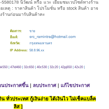
-5580178 นิวัฒน์ หรือ แวะ เยี่ยมชมเวปไซด์ทางร้าน
เหตุ : ราคาสินค้า โปรโมชั่น หรือ stock สินค้า อาจ
งร้านก่อนมารับสินค้าคะ
ต้องการ:
ขาย
อีเมล์:
จังหวัด:
กรุงเทพมหานคร
IP Address:
58.8.96.xx
pk550
|
47ld460
|
32c650
|
40c530
|
32c20
|
42pj650
|
42x20
|
่อนประกาศขึ้น
|
ลบประกาศ
|
แก้ไขประกาศ
น ทั่วประเทศ กู้เงินง่าย ได้เงินไว ไม่เช็คแบล็ค
ลิส ]