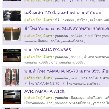
[เครื่องเสียง]
ค้นหา :
pioneer
,
yamaha
,
ลำโพง
,
sony
,
,
เครื่องเล่น CD มือสองนำเข้าจากญี่ปุ่นค่ะ
[เครื่องเสียง]
ค้นหา :
ซีดี
,
pioneer
,
ลำโพง
,
เครื่องเล่นแผ
ลำโพง Yamaha ns-244S สภาพสวย ราคาแค่
[เครื่องเสียง]
ค้นหา :
yamaha
,
ns244s
,
ขายลำโพง yam
yamaha มือสอง
,
ลําโพงyamahaมือสอง
,
ขาย YAMAHA RX-V665
[เครื่องเสียง]
ค้นหา :
yamaha
,
rxv665
,
ค้นหาประกาศya
yamaha rxv665
,
ขาย yamaha rx v665
,
ขายลำโพง YAMAHA NS-70 สภาพ 85% เสียง
[เครื่องเสียง]
ค้นหา :
yamaha
,
ns70
,
ขาย ลำโพง อเมริก
ลำโพง YAMAHA NS 70
,
ลำโพง yamaha อเมริกา
,
AVR.YAMAHA 7,1ch.
[เครื่องเสียง]
ค้นหา :
yamaha
,
มือสองyamaha7.1ch
,
เคร
เสียงyamaha7.1ch
,
yamaha rx v650มือสอง
,
yamaha ใ