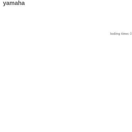
yamaha
loding time:
0