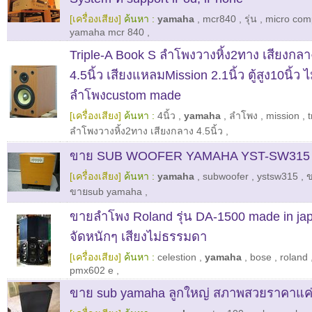
[เครื่องเสียง]
ค้นหา :
yamaha
,
mcr840
,
รุ่น
,
micro co
yamaha mcr 840
,
Triple-A Book S ลำโพงวางหิ้ง2ทาง เสียงก
4.5นิ้ว เสียงแหลมMission 2.1นิ้ว ตู้สูง10นิ้
ลำโพงcustom made
[เครื่องเสียง]
ค้นหา :
4นิ้ว
,
yamaha
,
ลำโพง
,
mission
,
ลำโพงวางหิ้ง2ทาง เสียงกลาง 4.5นิ้ว
,
ขาย SUB WOOFER YAMAHA YST-SW315
[เครื่องเสียง]
ค้นหา :
yamaha
,
subwoofer
,
ystsw315
,
ข
ขายsub yamaha
,
ขายลำโพง Roland รุ่น DA-1500 made in japa
จัดหนักๆ เสียงไม่ธรรมดา
[เครื่องเสียง]
ค้นหา :
celestion
,
yamaha
,
bose
,
roland
pmx602 e
,
ขาย sub yamaha ลูกใหญ่ สภาพสวยราคาแค