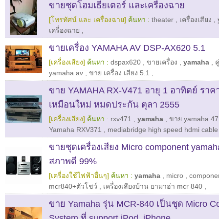
ขายชุดโฮมเธียเตอร์ และเครื่องฉาย
[โทรทัศน์ และ เครื่องฉาย]
ค้นหา :
theater
,
เครื่องเสียง
,
เครื่องฉาย
,
ขายเครื่อง YAMAHA AV DSP-AX620 5.1
[เครื่องเสียง]
ค้นหา :
dspax620
,
ขายเครื่อง
,
yamaha
,
ค
yamaha av
,
ขาย เครื่อง เสียง 5.1
,
ขาย YAMAHA RX-V471 อายุ 1 อาทิตย์ ราค
เหมือนใหม่ หมดประกัน ตุลา 2555
[เครื่องเสียง]
ค้นหา :
rxv471
,
yamaha
,
ขาย yamaha 47
Yamaha RXV371
,
mediabridge high speed hdmi cabl
ขายชุดเครื่องเสียง Micro component yama
สภาพดี 99%
[เครื่องใช้ไฟฟ้าอื่นๆ]
ค้นหา :
yamaha
,
micro
,
compone
mcr840+ตัวโชว์
,
เครื่องเสียงบ้าน ยามาฮ่า mcr 840
,
ขาย Yamaha รุ่น MCR-840 เป็นชุด Micro 
System ที่ support iPod, iPhone