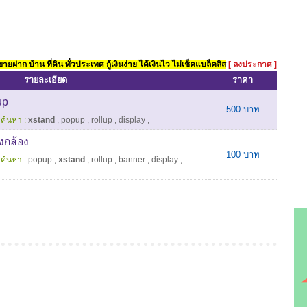
ยฝาก บ้าน ที่ดิน ทั่วประเทศ กู้เงินง่าย ได้เงินไว ไม่เช็คแบล็คลิส
[ ลงประกาศ ]
รายละเอียด
ราคา
up
500 บาท
ค้นหา :
xstand
,
popup
,
rollup
,
display
,
งกล้อง
100 บาท
ค้นหา :
popup
,
xstand
,
rollup
,
banner
,
display
,