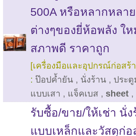
500A หรือหลากหลายร
ต่างๆของยี่ห้อพลัง ใหม
สภาพดี ราคาถูก
[เครื่องมือและอุปกรณ์ก่อสร้า
:
ป๊อปค้ำยัน
,
นั่งร้าน
,
ประตู
แบบเสา
,
แจ็คเบส
,
sheet
,
รับซื้อ/ขาย/ให้เช่า นั่ง
แบบเหล็กและวัสดุก่อ