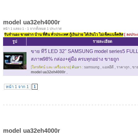
model ua32eh4000r
หน้า 1 แสดง 1 - 1 จากทั้งหมด 1 ประกาศ
รับจำนอง ขายฝาก บ้าน ที่ดิน ทั่วประเทศ กู้เงินง่าย ได้เงินไว ไม่เช็คแบล็คลิส
[ ลงประ
รูป
รายละเอียด
ขาย ทีวี LED 32" SAMSUNG model series5 FUL
สภาพ98% กล่อง+คู่มือ ครบทุกอย่าง ขายถูก
[โทรทัศน์ และ เครื่องฉาย]
ค้นหา :
samsung
,
แอลอีดี
,
ราคาถุก
,
ขา
model ua32eh4000r
,
หน้า 1 จาก 1
1
model ua32eh4000r