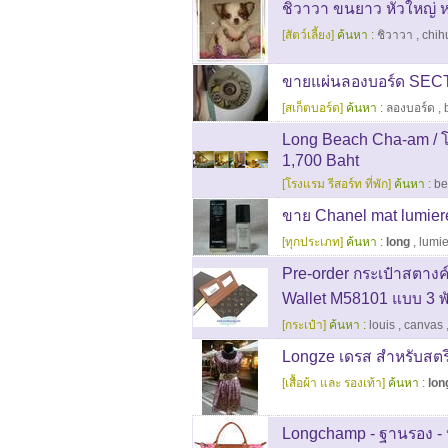
ชิวาวา ขนยาว หัวใหญ่ หน
[สัตว์เลี้ยง]
ค้นหา :
ชิวาวา
,
chih
ขายแผ่นลองบอร์ด SECT
[สเก็ตบอร์ด]
ค้นหา :
ลองบอร์ด
,
Long Beach Cha-am / 
1,700 Baht
[โรงแรม รีสอร์ท ที่พัก]
ค้นหา :
be
ขาย Chanel mat lumiere
[ทุกประเภท]
ค้นหา :
long
,
lumi
Pre-order กระเป๋าสตาง
Wallet M58101 แบบ 3 พับ
[กระเป๋า]
ค้นหา :
louis
,
canvas
Longze เดรส สำหรับสตรี
[เสื้อผ้า และ รองเท้า]
ค้นหา :
lon
Longchamp - ฐานรอง - หูจ