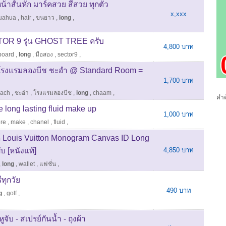
้าสั้นหัก มาร์คสวย สีสวย ทุกตัว
x,xxx
uahua
,
hair
,
ขนยาว
,
long
,
OR 9 รุ่น GHOST TREE ครับ
4,800 บาท
board
,
long
,
มือสอง
,
sector9
,
โรงแรมลองบีช ชะอำ @ Standard Room =
1,700 บาท
ach
,
ชะอำ
,
โรงแรมลองบีช
,
long
,
chaam
,
คำค
 long lasting fluid make up
1,000 บาท
ere
,
make
,
chanel
,
fluid
,
ค์ Louis Vuitton Monogram Canvas ID Long
 [หนังแท้]
4,850 บาท
,
long
,
wallet
,
แฟชั่น
,
ทุกวัย
490 บาท
g
,
golf
,
ับ - สเปรย์กันน้ำ - ถุงผ้า