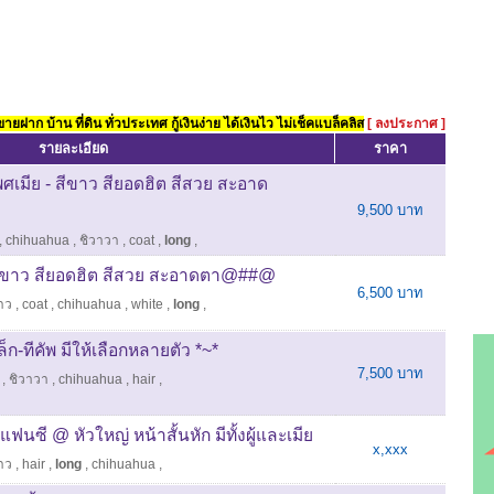
ยฝาก บ้าน ที่ดิน ทั่วประเทศ กู้เงินง่าย ได้เงินไว ไม่เช็คแบล็คลิส
[ ลงประกาศ ]
รายละเอียด
ราคา
มีย - สีขาว สียอดฮิต สีสวย สะอาด
9,500 บาท
,
chihuahua
,
ชิวาวา
,
coat
,
long
,
ขาว สียอดฮิต สีสวย สะอาดตา@##@
6,500 บาท
าว
,
coat
,
chihuahua
,
white
,
long
,
ก-ทีคัพ มีให้เลือกหลายตัว *~*
7,500 บาท
,
ชิวาวา
,
chihuahua
,
hair
,
ฟนซี @ หัวใหญ่ หน้าสั้นหัก มีทั้งผู้และเมีย
x,xxx
าว
,
hair
,
long
,
chihuahua
,