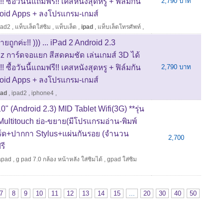
! ซื้อวันนี้แถมฟรี!! เคสหนังสุดหรู + ฟิล์มกัน
2,790 บาท
droid Apps + ลงโปรแกรม-เกมส์
pad2
,
แท็บเล็ตใส่ซิม
,
แท็บเล็ต
,
ipad
,
แท็บเล็ตโทรศัพท์
,
ยถูกค่ะ!! ))) ... iPad 2 Android 2.3
การ์ดจอแยก สีสดคมชัด เล่นเกมส์ 3D ได้
! ซื้อวันนี้แถมฟรี!! เคสหนังสุดหรู + ฟิล์มกัน
2,790 บาท
droid Apps + ลงโปรแกรม-เกมส์
pad
,
ipad2
,
iphone4
,
10" (Android 2.3) MID Tablet Wifi(3G) **รุ่น
ltitouch ย่อ-ขยาย(มีโปรแกรมอ่าน-พิมพ์
อร์ด+ปากกา Stylus+แผ่นกันรอย (จำนวน
2,700
รี
apad
,
g pad 7.0 กล้อง หน้าหลัง ใส่ซิมได้
,
gpad ใส่ซิม
7
8
9
10
11
12
13
14
15
...
20
30
40
50