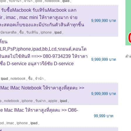
pple
,
รับจำนำ
,
จำนำ
,
ipod
,
notebook
,
ipad
,
รับซื้อMacbook รับเทิร์นMacbook แลก
r , imac , mac mini ให้ราคาสูงมาก จ่าย
9,999,990 บาท
และสตอคเก็บของและมีประกันตัวสินค้าทุกชิ้น
ดบัตรเครดิต
,
ซื้อ
,
รับเทิร์น
,
iphone
,
ipad
,
ลี่ยน
LR,PsP,iphone,ipad,bb,Lcd,รถยนต์,คอนโด
บเงินสดไปใช้ทันที ==>> 080-9734239 ให้ราคา
คำค
9,999,999 บาท
นชื่อ D-service อนุสาวรีย์ชัย D-service
,
ipad
,
notebook
,
ซื้อ
,
จำนำ
,
e Mac IMac Notebook ให้ราคาสูงที่สุดคะ >>
9,999,999 บาท
้อ
,
notebook
,
iphone
,
รับฝาก
,
apple
,
ipad
,
one Mac IMac ให้ราคาสูงที่สุดคะ >> O86-
99,999 บาท
pod
,
imac
,
iphone
,
ipad
,