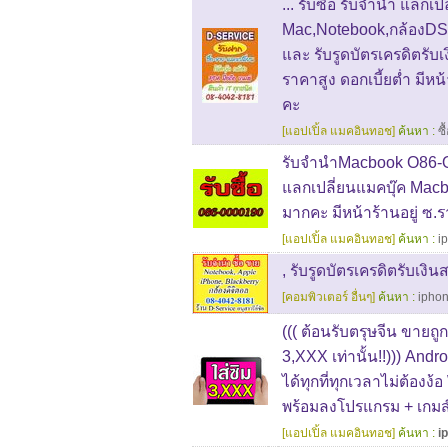
... รับซื้อ รับจำนำ แลกเป
Mac,Notebook,กล้องDS
และ รับรูดบัตรเครดิตรั
ราคาสูง ดอกเบี้ยต่ำ มีหน
คะ
[แอปเปิ้ล แมคอินทอช]
ค้นหา :
ซื
รับจำนำMacbook O86-OO
แลกเปลี่ยนแมคบุ๊ค Macbo
มากคะ มีหน้าร้านอยู่ ซ.ร
[แอปเปิ้ล แมคอินทอช]
ค้นหา :
i
, รับรูดบัตรเครดิตรับเง
[คอมพิวเตอร์ อื่นๆ]
ค้นหา :
ipho
((( ต้อนรับตรุษจีน ขายถูก
3,XXX เท่านั้น!!))) Andro
ได้ทุกที่ทุกเวลาไม่ต้องง้อ
พร้อมลงโปรแกรม + เกมส
[แอปเปิ้ล แมคอินทอช]
ค้นหา :
i