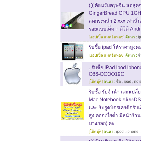
((( ต้อนรับตรุษจีน ลดสุดๆ
GingerBread CPU 1GHz 
ลดกระหน่ำ 2,xxx เท่านั้น!
รอยแบบเต็ม + ดีวีดี An
[แอปเปิ้ล แมคอินทอช]
ค้นหา :
i
รับซื้อ ipad ให้ราคาสู
[แอปเปิ้ล แมคอินทอช]
ค้นหา :
จ
. รับซื้อ IPad Ipod Iph
O86-OOOO19O
[โน๊ตบุ๊ค]
ค้นหา :
ซื้อ
,
ipad
,
not
รับซื้อ รับจำนำ แลกเปลี่
Mac,Notebook,กล้องDS
และ รับรูดบัตรเครดิตรั
สูง ดอกเบี้ยต่ำ มีหน้าร้า
บางกอก) คะ
[โน๊ตบุ๊ค]
ค้นหา :
ipod
,
iphone