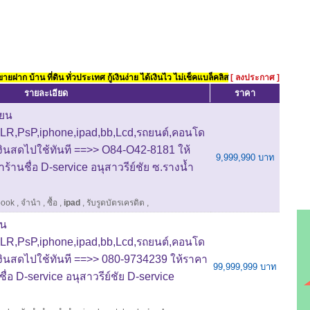
ยฝาก บ้าน ที่ดิน ทั่วประเทศ กู้เงินง่าย ได้เงินไว ไม่เช็คแบล็คลิส
[ ลงประกาศ ]
รายละเอียด
ราคา
่ยน
LR,PsP,iphone,ipad,bb,Lcd,รถยนต์,คอนโด
บเงินสดไปใช้ทันที ==>> O84-O42-8181 ให้
9,999,990 บาท
้าร้านชื่อ D-service อนุสาวรีย์ชัย ซ.รางน้ำ
book
,
จำนำ
,
ซื้อ
,
ipad
,
รับรูดบัตรเครดิต
,
ยน
LR,PsP,iphone,ipad,bb,Lcd,รถยนต์,คอนโด
บเงินสดไปใช้ทันที ==>> 080-9734239 ให้ราคา
99,999,999 บาท
นชื่อ D-service อนุสาวรีย์ชัย D-service