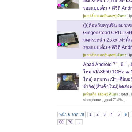
ลดกระหน่ำ 2,xxx เท่านั้น!
รอยแบบเต็ม + ดีวีดี An
[แอปเปิ้ล แมคอินทอช]
ค้นหา :
i
((( ต้อนรับตรุษจีน อยากขา
GingerBread CPU 1GHz 
ลดกระหน่ำ 2,xxx เท่านั้น!
รอยแบบเต็ม + ดีวีดี An
[แอปเปิ้ล แมคอินทอช]
ค้นหา :
i
Apad Android 7" , 8 " , 
ใหม่ VIA8650 1GHz จอMu
ไทย) แถมกระเป๋า+คีย์บ
จำกัด)(สินค้าใหม่)จัดส่งฟ
[แท็บเล็ต Tablet]
ค้นหา :
ipad
,
siamphone
,
gpad 7ใส่ซิม
,
หน้า 6 จาก 79
1
2
3
4
5
6
60
70
→