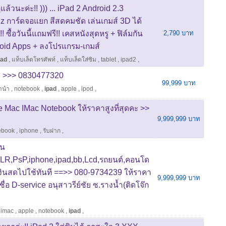
แล้วนะค่ะ!! ))) ... iPad 2 Android 2.3
การ์ดจอแยก สีสดคมชัด เล่นเกมส์ 3D ได้
! ซื้อวันนี้แถมฟรี!! เคสหนังสุดหรู + ฟิล์มกัน
2,790 บาท
droid Apps + ลงโปรแกรม-เกมส์
pad
,
แท็บเล็ตโทรศัพท์
,
แท็บเล็ตใส่ซิม
,
tablet
,
ipad2
,
งคะ >>> 0830477320
99,999 บาท
ำนำ
,
notebook
,
ipad
,
apple
,
ipod
,
one Mac IMac Notebook ให้ราคาสูงที่สุดคะ >>
9,999,999 บาท
ebook
,
iphone
,
รับฝาก
,
ยน
LR,PsP,iphone,ipad,bb,Lcd,รถยนต์,คอนโด
บเงินสดไปใช้ทันที ==>> 080-9734239 ให้ราคา
9,999,999 บาท
นชื่อ D-service อนุสาวรีย์ชัย ซ.รางน้ำ(ติดโจ๊ก
,
imac
,
apple
,
notebook
,
ipad
,