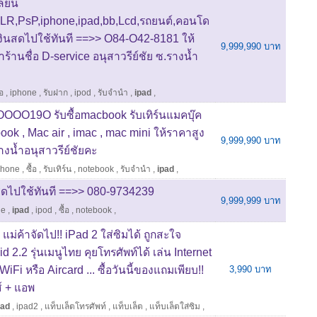
ลี่ยน
LR,PsP,iphone,ipad,bb,Lcd,รถยนต์,คอนโด
บเงินสดไปใช้ทันที ==>> O84-O42-8181 ให้
9,999,990 บาท
้าร้านชื่อ D-service อนุสาวรีย์ชัย ซ.รางน้ำ
้อ
,
iphone
,
รับฝาก
,
ipod
,
รับจำนำ
,
ipad
,
OO19O รับซื้อmacbook รับเทิร์นแมคบุ๊ค
ok , Mac air , imac , mac mini ให้ราคาสูง
9,999,990 บาท
างน้ำอนุสาวรีย์ชัยคะ
phone
,
ซื้อ
,
รับเทิร์น
,
notebook
,
รับจำนำ
,
ipad
,
ินสดไปใช้ทันที ==>> 080-9734239
9,999,999 บาท
ne
,
ipad
,
ipod
,
ซื้อ
,
notebook
,
 แม่ค้าจัดไป!! iPad 2 ใส่ซิมได้ ถูกสะใจ
id 2.2 รุ่นเมนูไทย คุยโทรศัพท์ได้ เล่น Internet
 WiFi หรือ Aircard ... ซื้อวันนี้ของแถมเพียบ!!
3,990 บาท
์ + แอพ
pad
,
ipad2
,
แท็บเล็ตโทรศัพท์
,
แท็บเล็ต
,
แท็บเล็ตใส่ซิม
,