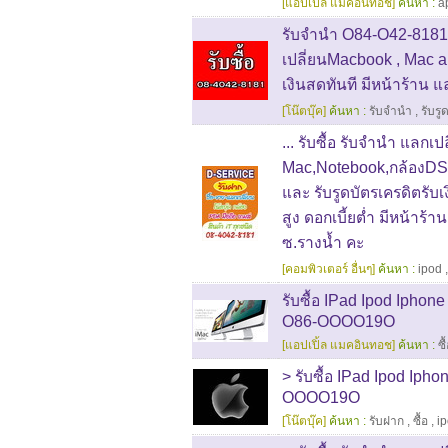
[แอปเปิ้ล แมคอินทอช]
ค้นหา :
a
รับจำนำ O84-O42-8181 
เปลี่ยนMacbook , Mac ai
เงินสดทันที มีหน้าร้าน 
[โน๊ตบุ๊ค]
ค้นหา :
รับจำนำ
,
รับรู
... รับซื้อ รับจำนำ แลกเป
Mac,Notebook,กล้องDS
และ รับรูดบัตรเครดิตรั
สูง ดอกเบี้ยต่ำ มีหน้าร้า
ซ.รางน้ำ คะ
[คอมพิวเตอร์ อื่นๆ]
ค้นหา :
ipod
รับซื้อ IPad Ipod Iphon
O86-OOOO19O
[แอปเปิ้ล แมคอินทอช]
ค้นหา :
ซื
> รับซื้อ IPad Ipod Iph
OOOO19O
[โน๊ตบุ๊ค]
ค้นหา :
รับฝาก
,
ซื้อ
,
i