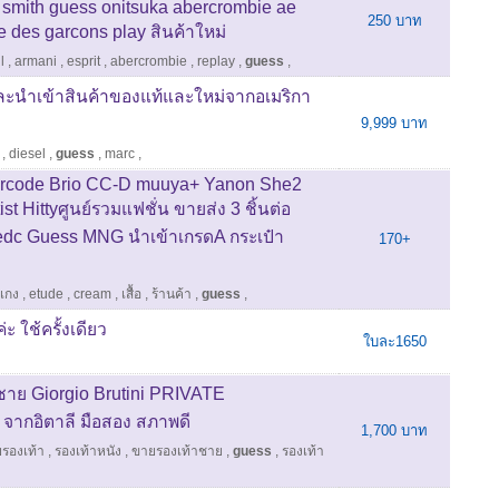
l smith guess onitsuka abercrombie ae
250 บาท
 des garcons play สินค้าใหม่
l
,
armani
,
esprit
,
abercrombie
,
replay
,
guess
,
าและนำเข้าสินค้าของแท้และใหม่จากอเมริกา
9,999 บาท
,
diesel
,
guess
,
marc
,
rcode Brio CC-D muuya+ Yanon She2
 Hittyศูนย์รวมแฟชั่น ขายส่ง 3 ชิ้นต่อ
 edc Guess MNG นำเข้าเกรดA กระเป๋า
170+
เกง
,
etude
,
cream
,
เสื้อ
,
ร้านค้า
,
guess
,
 ใช้ครั้งเดียว
ใบละ1650
 ชาย Giorgio Brutini PRIVATE
ากอิตาลี มือสอง สภาพดี
1,700 บาท
รองเท้า
,
รองเท้าหนัง
,
ขายรองเท้าชาย
,
guess
,
รองเท้า