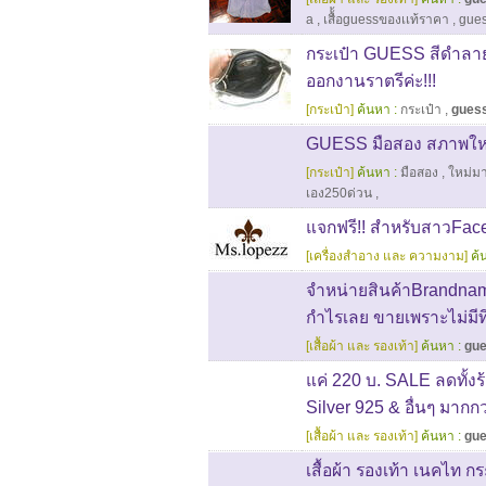
a
,
เสื้้อguessของเเท้ราคา
,
gues
กระเป๋า GUESS สีดำลา
ออกงานราตรีค่ะ!!!
[กระเป๋า]
ค้นหา :
กระเป๋า
,
gues
GUESS มือสอง สภาพใหม่ม
[กระเป๋า]
ค้นหา :
มือสอง
,
ใหม่ม
เอง250ด่วน
,
แจกฟรี!! สำหรับสาวFac
[เครื่องสำอาง และ ความงาม]
ค้
จำหน่ายสินค้าBrandname
กำไรเลย ขายเพราะไม่มีที
[เสื้อผ้า และ รองเท้า]
ค้นหา :
gu
แค่ 220 บ. SALE ลดทั้งร้า
Silver 925 & อื่นๆ มากก
[เสื้อผ้า และ รองเท้า]
ค้นหา :
gu
เสื้อผ้า รองเท้า เนคไท ก