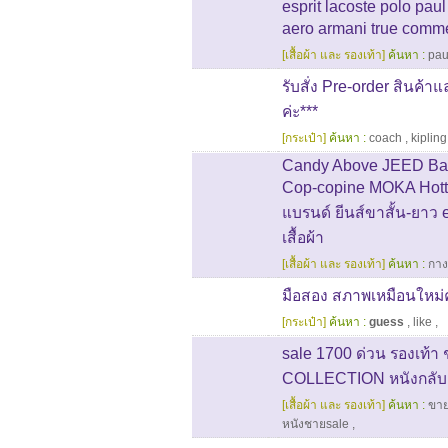
esprit lacoste polo pau
aero armani true comme
[เสื้อผ้า และ รองเท้า]
ค้นหา :
pau
รับสั่ง Pre-order สินค้
ค่ะ***
[กระเป๋า]
ค้นหา :
coach
,
kipling
Candy Above JEED Ba
Cop-copine MOKA Hottist
แบรนด์ ยีนส์ขาสั้น-ยาว
เสื้อผ้า
[เสื้อผ้า และ รองเท้า]
ค้นหา :
กาง
มือสอง สภาพเหมือนใหม่ค่ะ
[กระเป๋า]
ค้นหา :
guess
,
like
,
sale 1700 ด่วน รองเท้า
COLLECTION หนังกลับ จ
[เสื้อผ้า และ รองเท้า]
ค้นหา :
ขาย
หนังชายsale
,