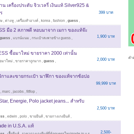
น เครื่องประดับ จิวเวลรี่ เงินแท้ Silver925 &
าร
399 บาท
ศษ
,
ต่างหู
,
เครื่องสำอางค์
,
korea
,
fashion
,
guess
,
S มือ 2 สภาพดี หอบมาจาก เมกา ของแท้จ๊ะ
1,900 บาท
guess
,
แบรน์แนม
,
กระเป๋าสะพายข้าง guess
,
SS ซื้อมาใหม่ ขายราคา 2000 เท่านั้น
คำค
2,000 บาท
ื้อมาใหม่
,
ขายราคาถูกมาก
,
guess
,
เมริกาและขายกระเป๋า นาฬิกา ของแท้จากช้อปอ
99,999 บาท
,
marc
,
jacobs
,
fitflop
,
tar, Energie, Polo jacket jeans... สำหรับ
2,500 บาท
ess
,
edwin
,
polo
,
ขายยีนส์
,
ขายกางเกงยีนส์
,
de in U.S.A. แท้
2,500-
ess
,
เสื้อยีนส์
,
ราคากางเกงยีนส์ยี่ห้อguessใหม่made in u s