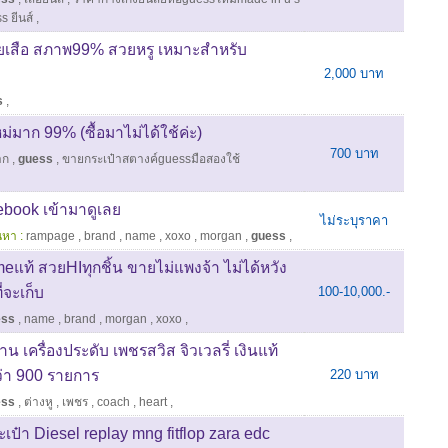
s ยีนส์
,
ยเสือ สภาพ99% สวยหรู เหมาะสำหรับ
2,000 บาท
s
,
าก 99% (ซื้อมาไม่ได้ใช้ค่ะ)
700 บาท
าก
,
guess
,
ขายกระเป๋าสตางค์guessมือสองใช้
ebook เข้ามาดูเลย
ไม่ระบุราคา
นหา :
rampage
,
brand
,
name
,
xoxo
,
morgan
,
guess
,
แท้ สวยHIทุกชิ้น ขายไม่แพงจ้า ไม่ได้หวัง
่จะเก็บ
100-10,000.-
ess
,
name
,
brand
,
morgan
,
xoxo
,
น เครื่องประดับ เพชรสวิส จิวเวลรี่ เงินแท้
ว่า 900 รายการ
220 บาท
ess
,
ต่างหู
,
เพชร
,
coach
,
heart
,
ระเป๋า Diesel replay mng fitflop zara edc