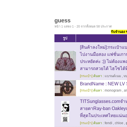
guess
หน้า 1 แสดง 1 - 20 จากทั้งหมด 58 ประกาศ
รับจำนอง ขา
รูป
[สินค้าลงใหม่]:กระเป๋าแ
ไปงานมือสอง แฟชั่นเกา
ประหยัดค่ะ :)) ไม่ต้องแพ
สามารถสวยได้ ไฮโซได้ท
[กระเป๋า]
ค้นหา :
แบรนด์เนม
,
vu
BrandName : NEW LV 
[กระเป๋า]
ค้นหา :
monogram
,
a
TITSunglasses.comจำห
สายตาRay-ban Oakleyแล
ที่สุดในประเทศไทยแน่นอ
[กระเป๋า]
ค้นหา :
fendi
,
chloe
,