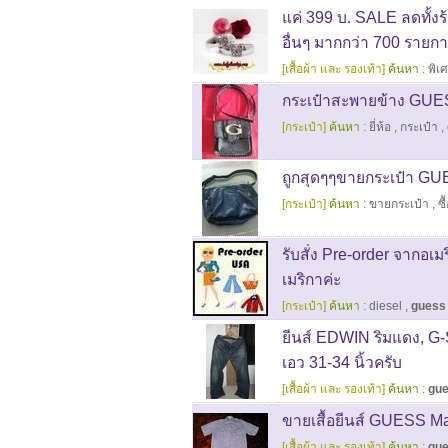
แค่ 399 บ. SALE ลดทั้งร้า
อื่นๆ มากกว่า 700 รายก
[เสื้อผ้า และ รองเท้า]
ค้นหา :
พิเ
กระเป๋าสะพายข้าง GUES
[กระเป๋า]
ค้นหา :
ยี่ห้อ
,
กระเป๋า
,
ถูกสุดๆๆขายกระเป๋า GUE
[กระเป๋า]
ค้นหา :
ขายกระเป๋า
,
ซ
รับสั่ง Pre-order จากอ
เมริกาค่ะ
[กระเป๋า]
ค้นหา :
diesel
,
guess
ยีนส์ EDWIN ริมแดง, G-S
เอว 31-34 นิ้วครับ
[เสื้อผ้า และ รองเท้า]
ค้นหา :
gu
ขายเสื้อยีนส์ GUESS Ma
[เสื้อผ้า และ รองเท้า]
ค้นหา :
gu