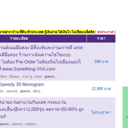
ยฝาก บ้าน ที่ดิน ทั่วประเทศ กู้เงินง่าย ได้เงินไว ไม่เช็คแบล็คลิส
[ ลงประกาศ ]
รายละเอียด
ราคา
บรนด์เนมมือสอง มีทั้งแท้และงานเกาหลี เดรส
หลีมือสอง ร้านเราเน้นความไฮโซแบบ
ง ไม่ต้อง Pre-Order ไม่ต้องบินไปเมืองนอกก็
199 บาท
ี่ www.Something-ViVi.com
itton
,
มือสอง
,
ราคาถู
,
louis
,
guess
,
Speedy 30 Monogram
22,900 บาท
ldo
,
speedy
,
guess
,
dkny
,
น่ายแว่นตาแว่นกันแดด กรอบแว่น
ะอื่นๆอีกกว่า1,000รุ่น ลดราคา50-80% ถูก
ไม่ระบุราคา
น!!
guess
,
carrera
,
reyban
,