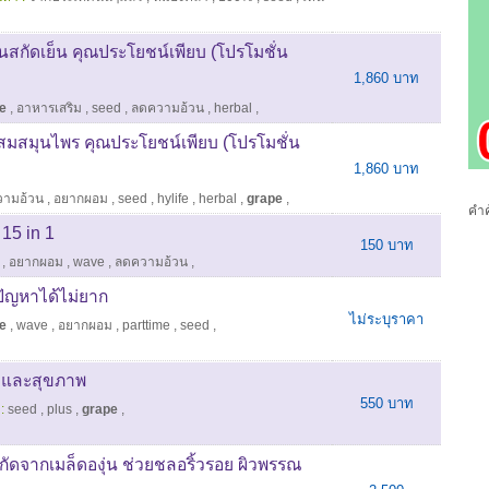
ุ่นสกัดเย็น คุณประโยชน์เพียบ (โปรโมชั่น
1,860 บาท
e
,
อาหารเสริม
,
seed
,
ลดความอ้วน
,
herbal
,
สมสมุนไพร คุณประโยชน์เพียบ (โปรโมชั่น
1,860 บาท
ามอ้วน
,
อยากผอม
,
seed
,
hylife
,
herbal
,
grape
,
คำค
15 in 1
150 บาท
,
อยากผอม
,
wave
,
ลดความอ้วน
,
ดปัญหาได้ไม่ยาก
ไม่ระบุราคา
e
,
wave
,
อยากผอม
,
parttime
,
seed
,
มและสุขภาพ
550 บาท
:
seed
,
plus
,
grape
,
กัดจากเมล็ดองุ่น ช่วยชลอริ้วรอย ผิวพรรณ