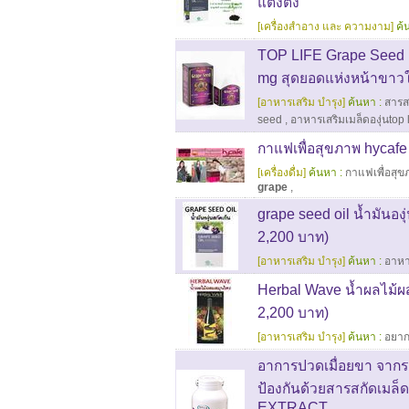
แต่งตึง
[เครื่องสำอาง และ ความงาม]
ค้
TOP LIFE Grape Seed Ex
mg สุดยอดแห่งหน้าขาวใส
[อาหารเสริม บำรุง]
ค้นหา :
สารสก
seed
,
อาหารเสริมเมล็ดองุ่นtop 
กาแฟเพื่อสุขภาพ hycafe
[เครื่องดื่ม]
ค้นหา :
กาแฟเพื่อสุ
grape
,
grape seed oil น้ำมันอง
2,200 บาท)
[อาหารเสริม บำรุง]
ค้นหา :
อาหา
Herbal Wave น้ำผลไม้ผ
2,200 บาท)
[อาหารเสริม บำรุง]
ค้นหา :
อยา
อาการปวดเมื่อยขา จากรอ
ป้องกันด้วยสารสกัดเมล
EXTRACT