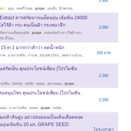
2,500
นหา :
องุ่น
,
ชลอริ้วรอย
,
grape
,
เต่งตึง
,
ผิวพรรณ
,
tract สารสกัดจากเมล็ดองุ่น เข้มข้น 24000
ไร้ฝ้า กระ คนเป็นฝ้า กระหนาลึก
2,050
ัดจากเมล็ดองุ่นlife
,
grape
,
extractหน้าขาวใสฝ้ากระ
,
life ดีไหม
,
 15 in 1 มากกว่าคำว่า ลดน้ำหนัก
150 บาท
ขภาพ
,
อาหารเสริม
,
กาแฟ
,
hycafe15in1
,
ลดความอ้วน
,
ุ่นสกัดเย็น คุณประโยชน์เพียบ (โปรโมชั่น
2,200
รเสริม
,
herbal
,
hylife
,
wave
,
อยากผอม
,
grape
,
สมสมุนไพร คุณประโยชน์เพียบ (โปรโมชั่น
2,200
กผอม
,
อาหารเสริม
,
wave
,
grape
,
hylife
,
งเท้าส้นสูง อย่าปล่อยจนเป็นเส้นเลือดขอด
็ดองุ่นเข้มข้น 20 มก. GRAPE SEED
ไม่ระบุราคา