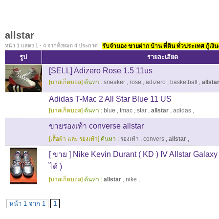
allstar
หน้า 1 แสดง 1 - 4 จากทั้งหมด 4 ประกาศ
รับจำนอง ขายฝาก บ้าน ที่ดิน ทั่วประเทศ กู้เงิน
รูป
รายละเอียด
[SELL] Adizero Rose 1.5 11us
[บาสเก็ตบอล]
ค้นหา :
sneaker
,
rose
,
adizero
,
basketball
,
allsta
Adidas T-Mac 2 All Star Blue 11 US
[บาสเก็ตบอล]
ค้นหา :
blue
,
tmac
,
star
,
allstar
,
adidas
,
ขายรองเท้า converse allstar
[เสื้อผ้า และ รองเท้า]
ค้นหา :
รองเท้า
,
convers
,
allstar
,
[ ขาย ] Nike Kevin Durant ( KD ) IV Allstar Galaxy 9u
ได้ )
[บาสเก็ตบอล]
ค้นหา :
allstar
,
nike
,
หน้า 1 จาก 1
1