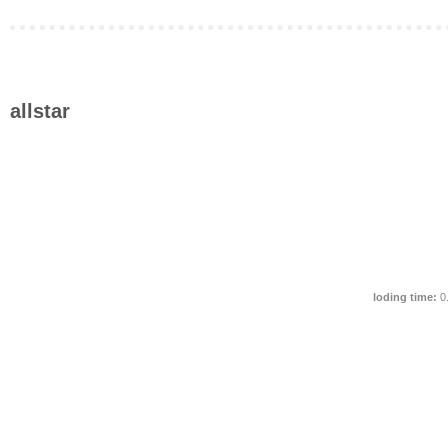
allstar
loding time:
0