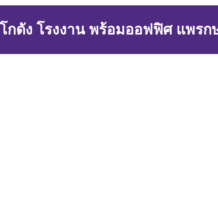
่าโกดัง โรงงาน พร้อมออฟฟิศ แพรก