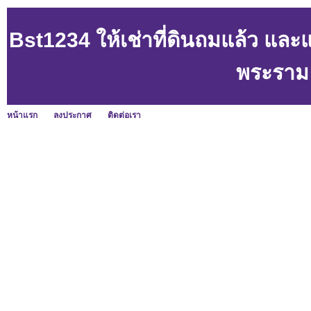
Bst1234 ให้เช่าที่ดินถมแล้ว และ
พระราม 
หน้าแรก
ลงประกาศ
ติดต่อเรา