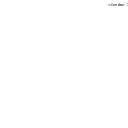
loding time:
0