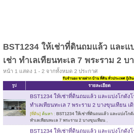
BST1234 ให้เช่าที่ดินถมแล้ว และแบ
เช่า ทำเลเทียนทะเล 7 พระราม 2 บา
หน้า 1 แสดง 1 - 2 จากทั้งหมด 2 ประกาศ
รับจำนอง ขายฝาก บ้าน ที่ดิน ทั่วประเทศ กู้เงิน
รายละเอียด
รูป
BST1234 ให้เช่าที่ดินถมแล้ว และแบ่งโกดังโ
ทำเลเทียนทะเล 7 พระราม 2 บางขุนเทียน เ
[ที่ดิน]
ค้นหา :
BST1234 ให้เช่าที่ดินถมแล้ว และแบ่งโกดั
ทำเลเทียนทะเล 7 พระราม 2 บางขุนเทียน
,
BST1234 ให้เช่าที่ดินถมแล้ว และแบ่งโกดังโ