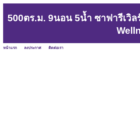
500ตร.ม. 9นอน 5น้ำ ซาฟารีเวิล
Well
หน้าแรก
ลงประกาศ
ติดต่อเรา