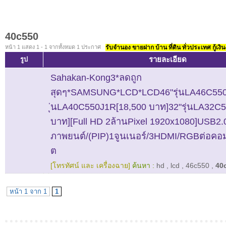
40c550
หน้า 1 แสดง 1 - 1 จากทั้งหมด 1 ประกาศ
รับจำนอง ขายฝาก บ้าน ที่ดิน ทั่วประเทศ กู้เงิน
รายละเอียด
รูป
Sahakan-Kong3*ลดถูก
สุดๆ*SAMSUNG*LCD*LCD46"รุ่นLA46C550
ุ่นLA40C550J1R[18,500 บาท]32"รุ่นLA32C
บาท][Full HD 2ล้านPixel 1920x1080]USB2.
ภาพยนต์/(PIP)1จูนเนอร์/3HDMI/RGBต่อคอม/
ต
[โทรทัศน์ และ เครื่องฉาย]
ค้นหา :
hd
,
lcd
,
46c550
,
40
หน้า 1 จาก 1
1