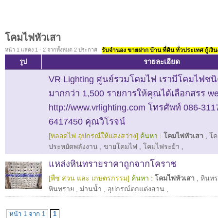
โคมไฟหัวเสา
หน้า 1 แสดง 1 - 2 จากทั้งหมด 2 ประกาศ
รับจำนอง ขายฝาก บ้าน ที่ดิน ทั่วประเทศ กู้เงิน
รายละเอียด
รูป
VR Lighting ศูนย์รวมโคมไฟ เรามีโคมไฟชนิ
มากกว่า 1,500 รายการให้คุณได้เลือกสรร we
http://www.vrlighting.com โทรศัพท์ 086-311
6417450 คุณวิโรจน์
[หลอดไฟ อุปกรณ์ให้แสงสว่าง]
ค้นหา :
โคมไฟหัวเสา
,
โค
ประหยัดพลังงาน
,
ขายโคมไฟ
,
โคมไฟระย้า
,
แหล่งหินทรายราคาถูกจากโคราช
[พืช สวน และ เกษตรกรรม]
ค้นหา :
โคมไฟหัวเสา
,
หินท
หินทราย
,
ม่านน้ำ
,
อุปกรณ์ตกแต่งสวน
,
หน้า 1 จาก 1
1