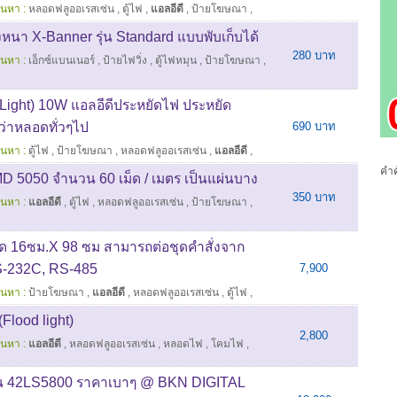
้นหา :
หลอดฟลูออเรสเซ่น
,
ตู้ไฟ
,
แอลอีดี
,
ป้ายโฆษณา
,
งหนา X-Banner รุ่น Standard แบบพับเก็บได้
280 บาท
้นหา :
เอ็กซ์แบนเนอร์
,
ป้ายไฟวิ่ง
,
ตู้ไฟหมุน
,
ป้ายโฆษณา
,
Light) 10W แอลอีดีประหยัดไฟ ประหยัด
ว่าหลอดทั่วๆไป
690 บาท
้นหา :
ตู้ไฟ
,
ป้ายโฆษณา
,
หลอดฟลูออเรสเซ่น
,
แอลอีดี
,
คำค
050 จำนวน 60 เม็ด / เมตร เป็นแผ่นบาง
350 บาท
้นหา :
แอลอีดี
,
ตู้ไฟ
,
หลอดฟลูออเรสเซ่น
,
ป้ายโฆษณา
,
าด 16ซม.X 98 ซม สามารถต่อชุดคําสั่งจาก
S-232C, RS-485
7,900
้นหา :
ป้ายโฆษณา
,
แอลอีดี
,
หลอดฟลูออเรสเซ่น
,
ตู้ไฟ
,
Flood light)
2,800
้นหา :
แอลอีดี
,
หลอดฟลูออเรสเซ่น
,
หลอดไฟ
,
โคมไฟ
,
่น 42LS5800 ราคาเบาๆ @ BKN DIGITAL