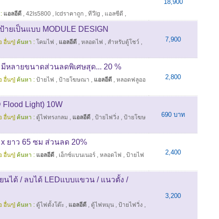
18,900
:
แอลอีดี
,
42ls5800
,
lcdราคาถูก
,
ทีวีlg
,
แอลซีดี
,
อร์ ป้ายเป็นแบบ MODULE DESIGN
7,900
 อื่นๆ]
ค้นหา :
โคมไฟ
,
แอลอีดี
,
หลอดไฟ
,
สำหรับตู้โชว์
,
 มีหลายขนาดส่วนลดพิเศษสุด... 20 %
2,800
 อื่นๆ]
ค้นหา :
ป้ายไฟ
,
ป้ายโฆษณา
,
แอลอีดี
,
หลอดฟลูออ
D Flood Light) 10W
690 บาท
 อื่นๆ]
ค้นหา :
ตู้ไฟทรงกลม
,
แอลอีดี
,
ป้ายไฟวิ่ง
,
ป้ายโฆษ
 x ยาว 65 ซม ส่วนลด 20%
2,400
 อื่นๆ]
ค้นหา :
แอลอีดี
,
เอ็กซ์แบนเนอร์
,
หลอดไฟ
,
ป้ายไฟ
ขียนได้ / ลบได้ LEDแบบแขวน / แนวตั้ง /
3,200
 อื่นๆ]
ค้นหา :
ตู้ไฟตั้งโต๊ะ
,
แอลอีดี
,
ตู้ไฟหมุน
,
ป้ายไฟวิ่ง
,