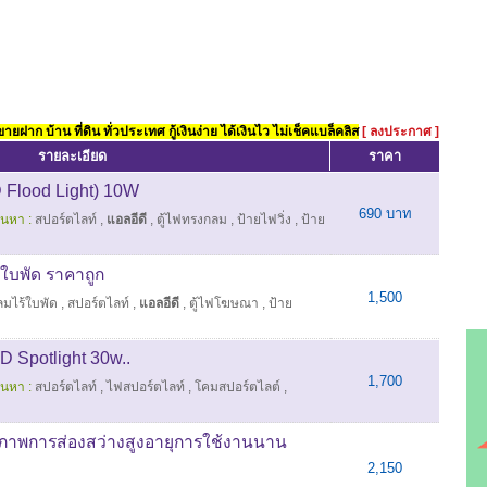
ยฝาก บ้าน ที่ดิน ทั่วประเทศ กู้เงินง่าย ได้เงินไว ไม่เช็คแบล็คลิส
[ ลงประกาศ ]
รายละเอียด
ราคา
D Flood Light) 10W
690 บาท
้นหา :
สปอร์ตไลท์
,
แอลอีดี
,
ตู้ไฟทรงกลม
,
ป้ายไฟวิ่ง
,
ป้าย
้ใบพัด ราคาถูก
1,500
ลมไร้ใบพัด
,
สปอร์ตไลท์
,
แอลอีดี
,
ตู้ไฟโฆษณา
,
ป้าย
D Spotlight 30w..
1,700
้นหา :
สปอร์ตไลท์
,
ไฟสปอร์ตไลท์
,
โคมสปอร์ตไลต์
,
ิภาพการส่องสว่างสูงอายุการใช้งานนาน
2,150