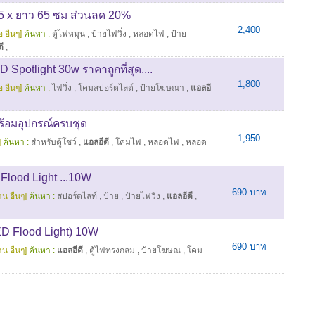
35 x ยาว 65 ซม ส่วนลด 20%
2,400
 อื่นๆ]
ค้นหา :
ตู้ไฟหมุน
,
ป้ายไฟวิ่ง
,
หลอดไฟ
,
ป้าย
ี
,
 Spotlight 30w ราคาถูกที่สุด....
1,800
 อื่นๆ]
ค้นหา :
ไฟวิ่ง
,
โคมสปอร์ตไลต์
,
ป้ายโฆษณา
,
แอลอี
้อมอุปกรณ์ครบชุด
1,950
]
ค้นหา :
สำหรับตู้โชว์
,
แอลอีดี
,
โคมไฟ
,
หลอดไฟ
,
หลอด
 Flood Light ...10W
690 บาท
น อื่นๆ]
ค้นหา :
สปอร์ตไลท์
,
ป้าย
,
ป้ายไฟวิ่ง
,
แอลอีดี
,
LED Flood Light) 10W
690 บาท
น อื่นๆ]
ค้นหา :
แอลอีดี
,
ตู้ไฟทรงกลม
,
ป้ายโฆษณ
,
โคม