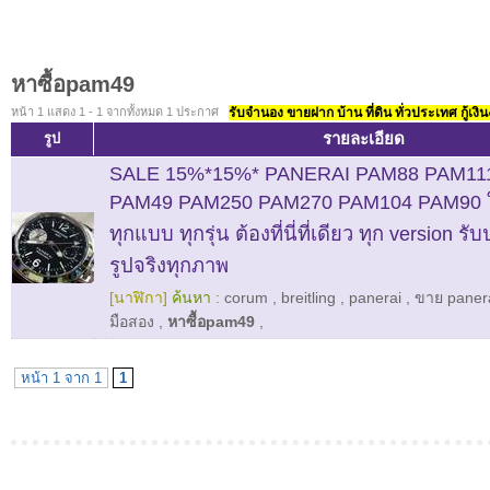
หาซื้อpam49
หน้า 1 แสดง 1 - 1 จากทั้งหมด 1 ประกาศ
รับจำนอง ขายฝาก บ้าน ที่ดิน ทั่วประเทศ กู้เงิน
รายละเอียด
รูป
SALE 15%*15%* PANERAI PAM88 PAM11
PAM49 PAM250 PAM270 PAM104 PAM90 ให
ทุกแบบ ทุกรุ่น ต้องที่นี่ที่เดียว ทุก version 
รูปจริงทุกภาพ
[นาฬิกา]
ค้นหา :
corum
,
breitling
,
panerai
,
ขาย paner
มือสอง
,
หาซื้อpam49
,
หน้า 1 จาก 1
1