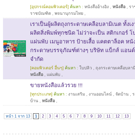
[อุปกรณ์คอมพิวเตอร์]
ค้นหา :
หนังสืออ้างอิง
,
หนังสือ
,
รา
ราชบัณฑิต
,
พจนานุกรมไทย
,
เราเป็นผู้ผลิตถุงกระดาษเคลือบลามิเนต ทั้ง
ผลิตสิ่งพิมพ์ทุกชนิด ไม่ว่าจะเป็น สติกเกอร์ โบ
แผ่นพับ เมนูอาหาร ป้ายเสื้อ แคตตาล็อค หนัง
กระดาษบรรจุภัณฑ์ต่างๆ บริษัท แบ็กส์ แอนด์ บ
จำกัด
[คอมพิวเตอร์ อื่นๆ]
ค้นหา :
ใบปลิว
,
ถุงกระดาษเคลือบลาม
หนังสือ
,
แผ่นพับ
,
ขายหนังสือแล้วรวย !!!
[ทุกประเภท]
ค้นหา :
งานเสริม
,
งานออนไลน์
,
จัดบ้าน
,
ร
บ้าน
,
หนังสือ
,
หน้า 1 จาก 13
1
2
3
4
5
6
7
8
9
10
11
12
13