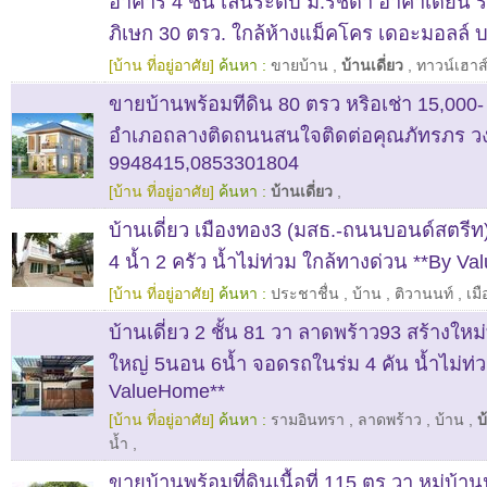
อาคาร 4 ชั้น เล่นระดับ ม.รัชดา อาคาเดียน
ภิเษก 30 ตรว. ใกล้ห้างแม็คโคร เดอะมอลล์
[บ้าน ที่อยู่อาศัย]
ค้นหา :
ขายบ้าน
,
บ้านเดี่ยว
,
ทาวน์เฮาส
ขายบ้านพร้อมทีดิน 80 ตรว หริอเช่า 15,000- ท
อำเภอถลางติดถนนสนใจติดต่อคุณภัทรภร วงศ
9948415,0853301804
[บ้าน ที่อยู่อาศัย]
ค้นหา :
บ้านเดี่ยว
,
บ้านเดี่ยว เมืองทอง3 (มสธ.-ถนนบอนด์สตรีท
4 น้ำ 2 ครัว น้ำไม่ท่วม ใกล้ทางด่วน **By V
[บ้าน ที่อยู่อาศัย]
ค้นหา :
ประชาชื่น
,
บ้าน
,
ติวานนท์
,
เม
บ้านเดี่ยว 2 ชั้น 81 วา ลาดพร้าว93 สร้างใหม่ท
ใหญ่ 5นอน 6น้ำ จอดรถในร่ม 4 คัน นํ้าไม่ท่
ValueHome**
[บ้าน ที่อยู่อาศัย]
ค้นหา :
รามอินทรา
,
ลาดพร้าว
,
บ้าน
,
บ
น้ำ
,
ขายบ้านพร้อมที่ดินเนื้อที่ 115 ตร.วา หมู่บ้