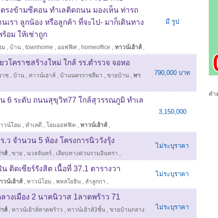
 ตรงข้ามซีคอน ทำเลติดถนน มองเห็น ท่ารถ
านเรา ลูกน้อง หรือลูกค้า ที่จะไป- มาก็เดินทาง
มี รูป
ร้อม ให้เช่าถูก
ฮม
,
บ้าน
,
townhome
,
ออฟฟิศ
,
homeoffice
,
ทาวน์เฮ้าส์
,
เดียวโคราชสร้างใหม่ ใกล้ รร.ตำรวจ จอหอ
790,000 บาท
ราช
,
บ้าน
,
ทาวน์เฮาส์
,
บ้านนครราชสีมา
,
ขายบ้าน
,
ทา
คำค
้น 6 ระดับ ถนนสุขุวิท77 ใกล้สุวรรณภูมิ ทำเล
3,150,000
าวน์โฮม
,
ทำเลดี
,
โฮมออฟฟิต
,
ทาวน์เฮ้าส์
,
 ตร.ว จำนวน 5 ห้อง โครงการนิววังรุ้ง
ไม่ระบุราคา
าส์
,
ขาย
,
นวลจันทร์
,
เลียบทางด่วนรามอินทรา
,
 ติดเซียร์รังสิต เนื้อที่ 37.1 ตารางวา
ไม่ระบุราคา
าวน์เฮ้าส์
,
ทาวน์โฮม
,
พหลโยธิน
,
ลำลูกกา
,
ม.กลางเมือง 2 นาคนิวาส 1ลาดพร้าว 71
ไม่ระบุราคา
าส์
,
ทาวน์เฮ้าส์ลาดพร้าว
,
ทาวน์เฮ้าส์3ชั้น
,
ขายบ้านกลาง