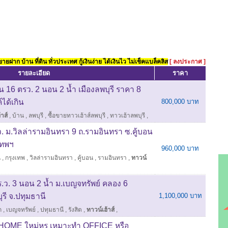
ยฝาก บ้าน ที่ดิน ทั่วประเทศ กู้เงินง่าย ได้เงินไว ไม่เช็คแบล็คลิส
[ ลงประกาศ ]
รายละเอียด
ราคา
ั้น 16 ตรว. 2 นอน 2 น้ำ เมืองลพบุรี ราคา 8
์ได้เกิน
800,000 บาท
าส์
,
บ้าน
,
ลพบุรี
,
ซื้อขายทาวเฮ้าส์ลพบุรี
,
ทาวเฮ้าลพบุรี
,
.ว. ม.วิลล่ารามอินทรา 9 ถ.รามอินทรา ซ.คู้บอน
เทพฯ
960,000 บาท
น
,
กรุงเทพ
,
วิลล่ารามอินทรา
,
คู้บอน
,
รามอินทรา
,
ทาวน์
ตร.ว. 3 นอน 2 น้ำ ม.เบญจทรัพย์ คลอง 6
ุรี จ.ปทุมธานี
1,100,000 บาท
ก
,
เบญจทรัพย์
,
ปทุมธานี
,
รังสิต
,
ทาวน์เฮ้าส์
,
NHOME ใหม่หรู เหมาะทำ OFFICE หรือ