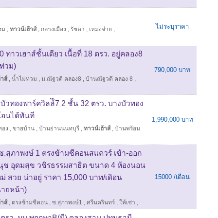
ไม่ระบุราคา
ฮม
,
ทาวน์เฮ้าส์
,
กลางเมือง
,
รัชดา
,
เหม่งจ๋าย
,
ทาวเฮาส์ชั้นเดียว เนื้อที่ 18 ตรว. อยู่คลอง8
่ท่วม)
790,000 บาท
าส์
,
น้ำไม่ท่วม
,
ม.ณัฐวดี คลอง8
,
บ้านณัฐวดี คลอง 8
,
บัวทองพาร์ควิลล์ึ7 2 ชั้น 32 ตรว. บางบัวทอง
อนได้ทันที
1,990,000 บาท
ทอง
,
ขายบ้าน
,
บ้านย่านนนทบุรี
,
ทาวน์เฮ้าส์
,
บ้านพร้อม
้น ซ.สุภาพงษ์ 1 ตรงข้ามซีคอนสแควร์ เข้า-ออก
่อนนุช อุดมสุข วชิรธรรมสาธิต ขนาด 4 ห้องนอน
่ สวย น่าอยู่ ราคา 15,000 บาท/เดิอน
15000 /เดือน
ายหน้า)
าส์
,
ตรงข้ามซีคอน
,
ซ.สุภาพงษ์1
,
ศรีนครินทร์
,
ให้เช่า
,
18 ตรว. มบ.พฤกษาB(บี) คลองสาม ปทุมธานี