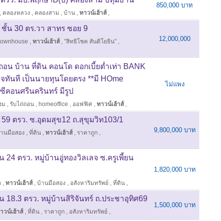
850,000 บาท
,
คลองหลวง
,
คลองสาม
,
บ้าน
,
ทาวน์เฮ้าส์
,
ชั้น 30 ตร.วา สาทร ซอย 9
12,000,000
townhouse
,
ทาวน์เฮ้าส์
,
"สิทธิโชค สันติโยธิน"
,
อน บ้าน ที่ดิน คอนโด ดอกเบี้ยต่ำเท่า BANK
นใจทันที เป็นนายทุนโดยตรง **มี HOme
ไม่แพง
ดซีคอนศรีนครินทร์ มีรูป
ฮม
,
รับไถ่ถอน
,
homeoffice
,
ออฟฟิศ
,
ทาวน์เฮ้าส์
,
น 59 ตรว. ซ.อุดมสุข12 ถ.สุขุมวิท103/1
9,800,000 บาท
้านมือสอง
,
ที่ดิน
,
ทาวน์เฮ้าส์
,
ราคาถูก
,
น 24 ตรว. หมู่บ้านอู่ทองวิลเลจ ซ.ครูเพี้ยน
1,820,000 บาท
ก
,
ทาวน์เฮ้าส์
,
บ้านมือสอง
,
อสังหาริมทรัพย์
,
ที่ดิน
,
้น 18.3 ตรว. หมู่บ้านสิริจันทร์ ถ.ประชาอุทิศ69
1,500,000 บาท
าวน์เฮ้าส์
,
ที่ดิน
,
ราคาถูก
,
อสังหาริมทรัพย์
,