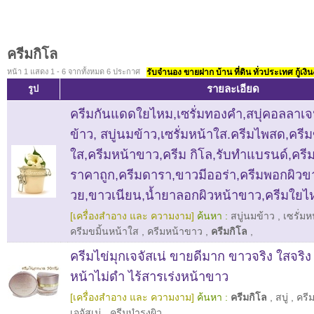
ครีมกิโล
หน้า 1 แสดง 1 - 6 จากทั้งหมด 6 ประกาศ
รับจำนอง ขายฝาก บ้าน ที่ดิน ทั่วประเทศ กู้เงิน
รายละเอียด
รูป
ครีมกันแดดใยไหม,เซรั่มทองคำ,สบุ่คอลลาเจ
ข้าว, สบู่นมข้าว,เซรั่มหน้าใส.ครีมไพสด,ครีม
ใส,ครีมหน้าขาว,ครีม กิโล,รับทำแบรนด์,ครี
ราคาถูก,ครีมดารา,ขาวมีออร่า,ครีมพอกผิว
วย,ขาวเนียน,น้ำยาลอกผิวหน้าขาว,ครีมใยไ
[เครื่องสำอาง และ ความงาม]
ค้นหา :
สบู่นมข้าว
,
เซรั่ม
ครีมขมิ้นหน้าใส
,
ครีมหน้าขาว
,
ครีมกิโล
,
ครีมไข่มุกเจจัสเน่ ขายดีมาก ขาวจริง ใสจริง ใ
หน้าไม่ดำ ไร้สารเร่งหน้าขาว
[เครื่องสำอาง และ ความงาม]
ค้นหา :
ครีมกิโล
,
สบู่
,
ครี
เจจัสเน่
,
ครีมบำรุงผิว
,