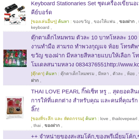
Keyboard Stationaries Set ชุดเครื่องเขียน
คีย์บอร์ด
[ของเล่นอื่นๆ]
ค้นหา :
ของขวัญ
,
ของให้แฟน
,
ของฝาก
,
keyboard
,
ตุ๊กตาเด็กไหมพรม ตัวละ 10 บาทโหลละ 100 บ
งานทำมือ สามรถ ทำพวงกุญแจ ห้อย โทรศัพร
ขวัญ ของฝาก มีหลายสีหลายแบบให้เลือก โทร
โมเดลสนามหลวง 0834376551http://www.ko
[ตุ๊กตา]
ค้นหา :
ตุ๊กตาเด็กไหมพรม
,
มีหลา
,
ตัวละ
,
ห้อย
,
ฝาก
,
THAI LOVE PEARL กิ๊ฟเซ็ท หรู .. สุดยอดสินค
การให้ที่แตกต่าง สำหรับคุณ และคนที่คุณรัก
ลิ๊ก!
[ของที่ระลึก และ หัตถกรรม]
ค้นหา :
love
,
thailovepearl
,
thai
,
ของฝาก
,
++ จำหน่ายของสะสมโค้ก,ของพรีเมี่ยมโค้ก