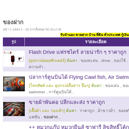
ของฝาก
หน้า 1 แสดง 1 - 20 จากทั้งหมด 56 ประกาศ
รับจำนอง ขายฝาก บ้าน ที่ดิน ทั่วประเทศ กู้เงิน
รายละเอียด
รูป
Flash Drive แฟรชไดร์ ลายน่ารัก ๆ ราคาถูก
[อุปกรณ์คอมพิวเตอร์]
ค้นหา :
ของสะสม
,
drive
,
ของใช้
ความจำ
,
ปลาการ์ตูนบินได้ Flying Cawl fish, Air Swi
[โทรศัพท์ และ อุปกรณ์สื่อสาร อื่นๆ]
ค้นหา :
ของเล่น
,
ขอ
swimmer
,
การ์ตูนบินได้
,
ขายผ้าพันคอ ปลีกและส่ง ราคาถูก
[เสื้อผ้า และ รองเท้า]
ค้นหา :
ราคาถูก
,
ผ้าขาวม้า
,
ของพรี
แฟชั่น
,
ของฝาก
,
++ หมวกแก๊ป หมวกยีนส์ ซาฟารี ลิขสิทธิ์โค้ก