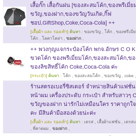
เสื้อกั๊ก เสื้อกันฝน [ของสะสมโค้ก,ของพรีเมี่
ขวัญ,ของฝาก,ของขวัญวันเกิด,กิ๊ฟ
ชอป,GiftShop,Coke,Coca-Cola] ++
[เสื้อผ้า และ รองเท้า]
ค้นหา :
ของขวัญ
,
โค้ก
,
ของพรีเมี่
โค้ก
,
โคคาโคล่า
,
ของฝาก
,
++ พวงกุญแจกระป๋องโค้ก พกจ.อักษร C O K
ขวดโค้ก ของพรีเมี่ยมโค้ก,ของสะสมโค้ก,ของท
ของลิขสิทธิ์โค้ก Coke,Coca-Cola ค่ะ
[กระเป๋า]
ค้นหา :
โค้ก
,
ของสะสมโค้ก
,
ของขวัญ
,
coke
ร้านสตรอเบอรี่ซิสเตอร์ จำหน่ายสินค้าแฟชั่น ท
หน้าผม เครื่องประดับ กระเป๋า สำหรับสาวๆ
ขวัญของฝาก น่ารักไม่เหมือนใคร ราคาถูกใ
คะ มีสินค้ามือสองด้วยน่ะค่ะ
[เสื้อผ้า และ รองเท้า]
ค้นหา :
เดรส
,
เสื้อผ้าแฟชั่น
,
เดรสเ
,
ที่คาดผม
,
ของฝาก
,