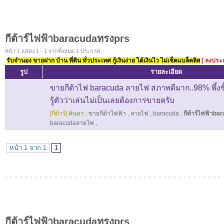
กีต้าร์ไฟฟ้าbaracudaทรงprs
หน้า 1 แสดง 1 - 1 จากทั้งหมด 1 ประกาศ
รับจำนอง ขายฝาก บ้าน ที่ดิน ทั่วประเทศ กู้เงินง่าย ได้เงินไว ไม่เช็คแบล็คลิส
[ ลงประ
รูป
รายละเอียด
ขายกีต้าไฟ baracuda ลายไฟ สภาพดีมาก..98% พึ้งซ
รู้ตัวว่าเล่นไม่เป็นเลยต้องการขายครับ
[กีต้าร์]
ค้นหา :
ขายกีต้าไฟฟ้า
,
ลายไฟ
,
baracuda
,
กีต้าร์ไฟฟ้าb
baracudaลายไฟ
,
หน้า 1 จาก 1
1
กีต้าร์ไฟฟ้าbaracudaทรงprs