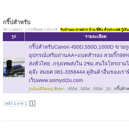
กริ๊ปสำหรับ
หน้า 1 แสดง 1 - 1 จากทั้งหมด 1 ประกาศ
รับจำนอง ขายฝาก บ้าน ที่ดิน ทั่วประเทศ กู้เงิน
รายละเอียด
รูป
กริ๊ปสำหรับCanon 450D,550D,1000D ขายถู
อุปกรณ์เสริมถ่านAA+แบตสำรอง สวยกิ๊ก99%
ส่งทั่วไทย .กรุงเทพส่งใน 2ชม.สนใจโทรถามไ
ดุจ๊ะ สมยศ 081-3358444 ดูสินค้าอื่นของเราที
เว็บwww.somyot2u.com
[กล้องดิจิตอล]
ค้นหา :
450d
,
500d
,
550d
,
10
,
กริ๊ปสำห
หน้า 1 จาก 1
1